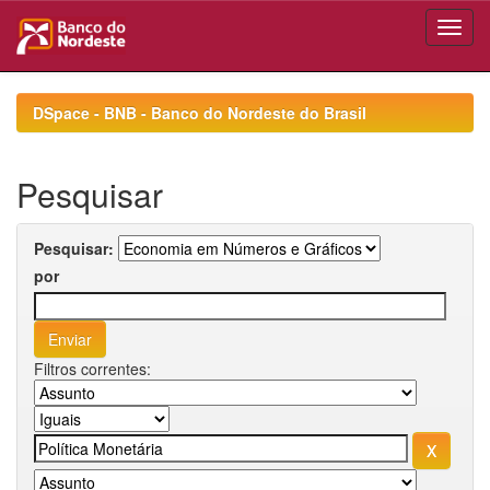
Skip
navigation
DSpace - BNB - Banco do Nordeste do Brasil
Pesquisar
Pesquisar:
por
Filtros correntes: