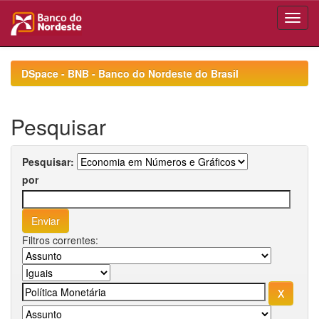
Skip
navigation
DSpace - BNB - Banco do Nordeste do Brasil
Pesquisar
Pesquisar:
por
Filtros correntes: