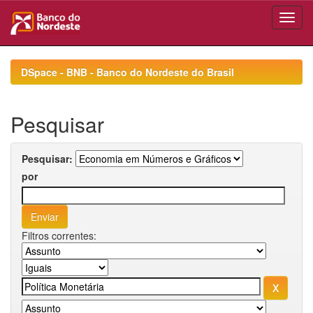
Skip
navigation
DSpace - BNB - Banco do Nordeste do Brasil
Pesquisar
Pesquisar:
por
Filtros correntes: