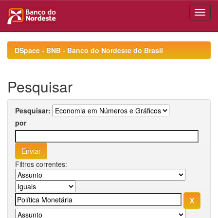
Skip
navigation
DSpace - BNB - Banco do Nordeste do Brasil
Pesquisar
Pesquisar:
por
Filtros correntes: