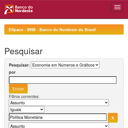
Skip
navigation
DSpace - BNB - Banco do Nordeste do Brasil
Pesquisar
Pesquisar:
por
Filtros correntes: