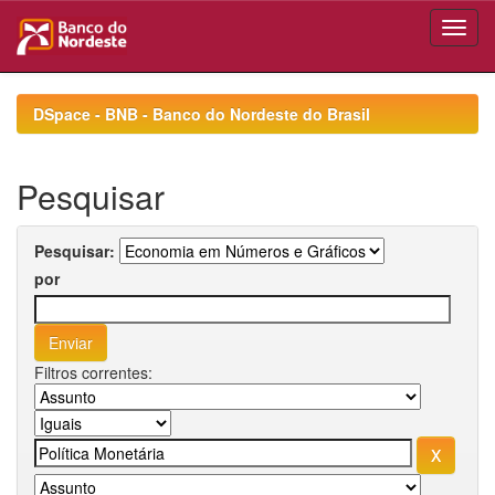
Skip
navigation
DSpace - BNB - Banco do Nordeste do Brasil
Pesquisar
Pesquisar:
por
Filtros correntes: