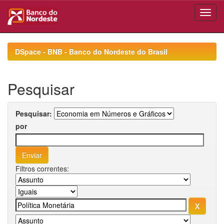
Skip
navigation
DSpace - BNB - Banco do Nordeste do Brasil
Pesquisar
Pesquisar:
por
Filtros correntes: