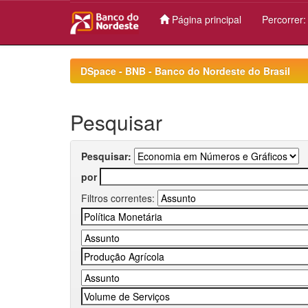
Página principal
Percorrer
Skip
navigation
DSpace - BNB - Banco do Nordeste do Brasil
Pesquisar
Pesquisar:
por
Filtros correntes: