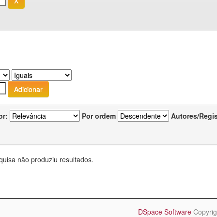
or:
Por ordem
Autores/Regi
quisa não produziu resultados.
DSpace Software
Copyrig