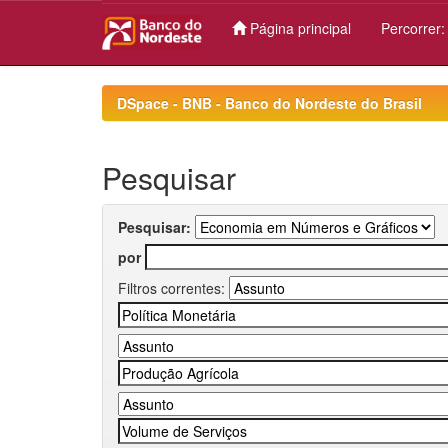
Página principal
Percorrer
Skip
navigation
DSpace - BNB - Banco do Nordeste do Brasil
Pesquisar
Pesquisar:
por
Filtros correntes: