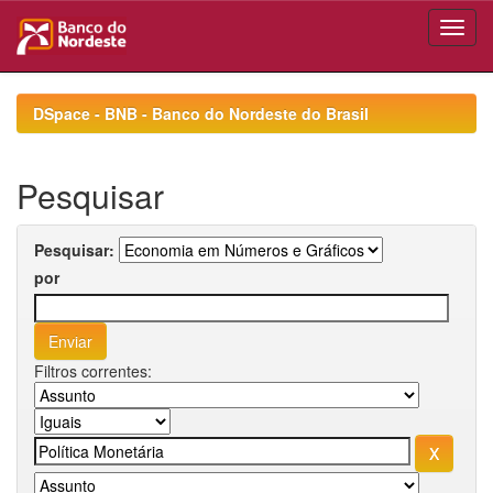
Skip
navigation
DSpace - BNB - Banco do Nordeste do Brasil
Pesquisar
Pesquisar:
por
Filtros correntes: