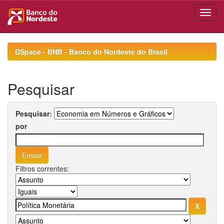
Skip
navigation
DSpace - BNB - Banco do Nordeste do Brasil
Pesquisar
Pesquisar:
por
Filtros correntes: