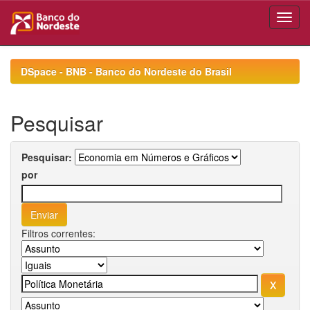
Skip
navigation
DSpace - BNB - Banco do Nordeste do Brasil
Pesquisar
Pesquisar:
por
Filtros correntes: