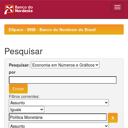
Skip
navigation
DSpace - BNB - Banco do Nordeste do Brasil
Pesquisar
Pesquisar:
por
Filtros correntes: