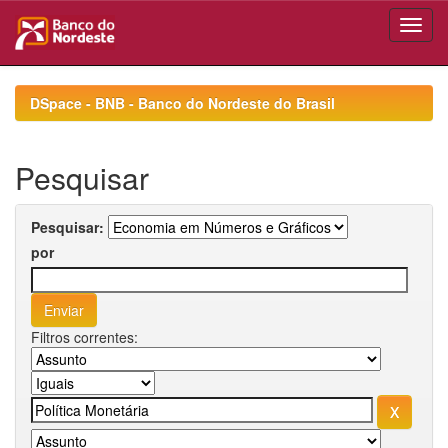
Skip
navigation
DSpace - BNB - Banco do Nordeste do Brasil
Pesquisar
Pesquisar:
por
Filtros correntes: