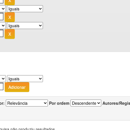
or:
Por ordem
Autores/Regi
quisa não produziu resultados.