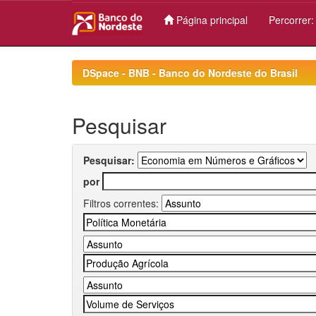
Página principal
Percorrer
Skip
navigation
DSpace - BNB - Banco do Nordeste do Brasil
Pesquisar
Pesquisar:
por
Filtros correntes: