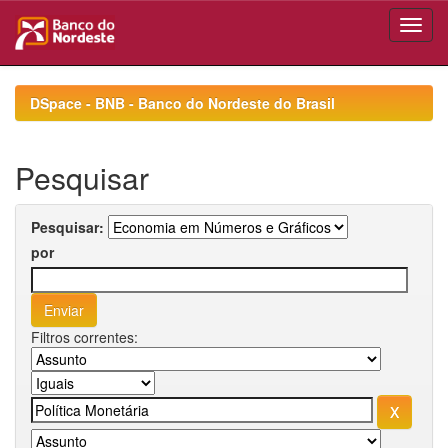
Skip
navigation
DSpace - BNB - Banco do Nordeste do Brasil
Pesquisar
Pesquisar:
por
Filtros correntes: