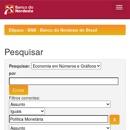
Skip
navigation
DSpace - BNB - Banco do Nordeste do Brasil
Pesquisar
Pesquisar:
por
Filtros correntes: