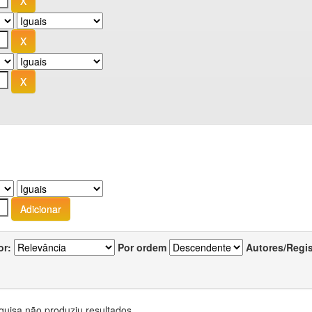
or:
Por ordem
Autores/Regi
quisa não produziu resultados.