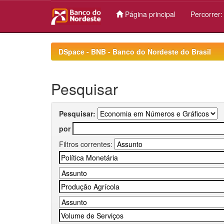
Página principal
Percorrer
Skip
navigation
DSpace - BNB - Banco do Nordeste do Brasil
Pesquisar
Pesquisar:
por
Filtros correntes: