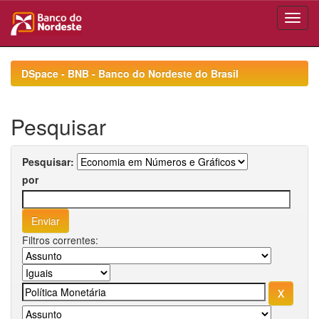
Skip
navigation
DSpace - BNB - Banco do Nordeste do Brasil
Pesquisar
Pesquisar:
por
Filtros correntes: