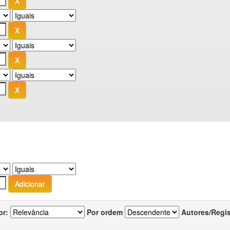
or:
Por ordem
Autores/Regi