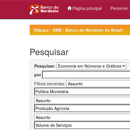
Página principal
Percorrer
Skip
navigation
DSpace - BNB - Banco do Nordeste do Brasil
Pesquisar
Pesquisar:
por
Filtros correntes: