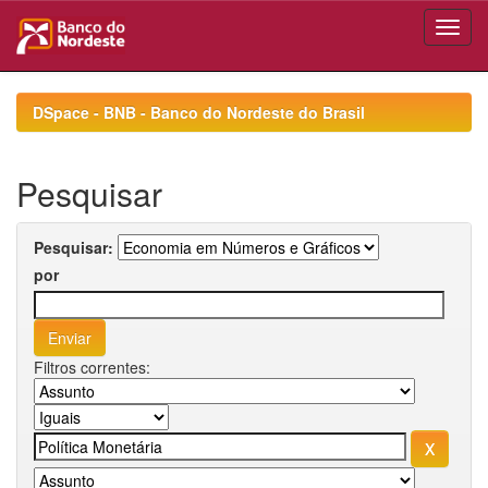
Skip
navigation
DSpace - BNB - Banco do Nordeste do Brasil
Pesquisar
Pesquisar:
por
Filtros correntes: