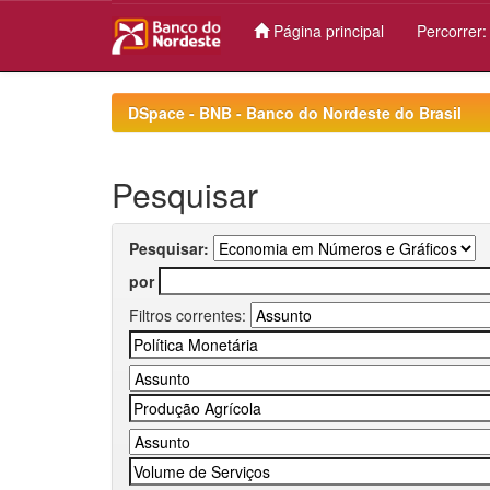
Página principal
Percorrer
Skip
navigation
DSpace - BNB - Banco do Nordeste do Brasil
Pesquisar
Pesquisar:
por
Filtros correntes: