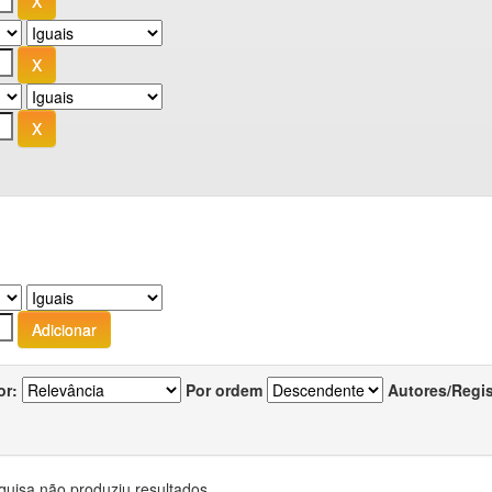
or:
Por ordem
Autores/Regi
quisa não produziu resultados.