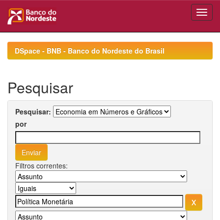
Skip
navigation
DSpace - BNB - Banco do Nordeste do Brasil
Pesquisar
Pesquisar:
por
Filtros correntes: