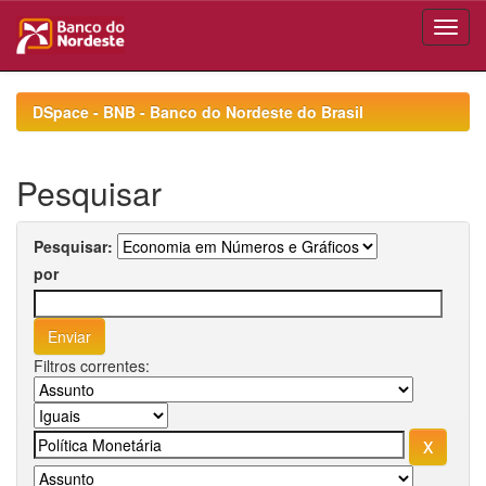
Skip
navigation
DSpace - BNB - Banco do Nordeste do Brasil
Pesquisar
Pesquisar:
por
Filtros correntes: