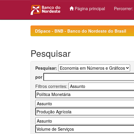
Página principal
Percorrer
Skip
navigation
DSpace - BNB - Banco do Nordeste do Brasil
Pesquisar
Pesquisar:
por
Filtros correntes: