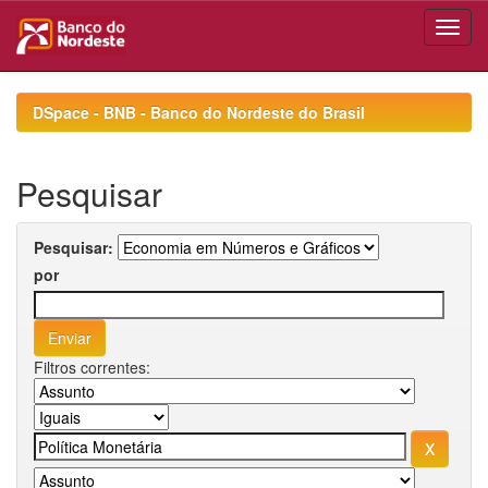
Skip
navigation
DSpace - BNB - Banco do Nordeste do Brasil
Pesquisar
Pesquisar:
por
Filtros correntes: