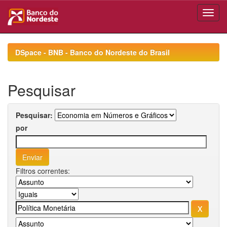
Skip
navigation
DSpace - BNB - Banco do Nordeste do Brasil
Pesquisar
Pesquisar:
por
Filtros correntes: