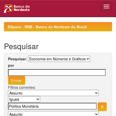
Skip
navigation
DSpace - BNB - Banco do Nordeste do Brasil
Pesquisar
Pesquisar:
por
Filtros correntes: