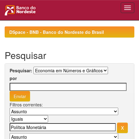
Skip
navigation
DSpace - BNB - Banco do Nordeste do Brasil
Pesquisar
Pesquisar:
por
Filtros correntes: