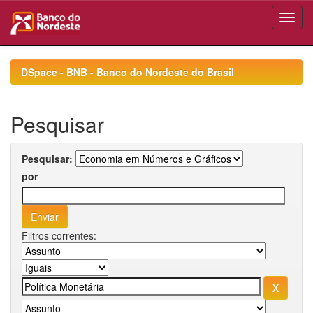
Skip
navigation
DSpace - BNB - Banco do Nordeste do Brasil
Pesquisar
Pesquisar:
por
Filtros correntes: