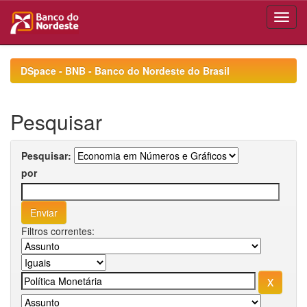
Skip
navigation
DSpace - BNB - Banco do Nordeste do Brasil
Pesquisar
Pesquisar:
por
Filtros correntes: