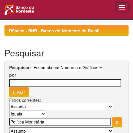
Skip
navigation
DSpace - BNB - Banco do Nordeste do Brasil
Pesquisar
Pesquisar:
por
Filtros correntes: