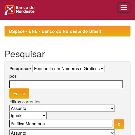
Skip
navigation
DSpace - BNB - Banco do Nordeste do Brasil
Pesquisar
Pesquisar:
por
Filtros correntes: