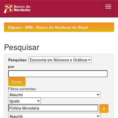
Skip
navigation
DSpace - BNB - Banco do Nordeste do Brasil
Pesquisar
Pesquisar:
por
Filtros correntes: