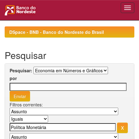
Skip
navigation
DSpace - BNB - Banco do Nordeste do Brasil
Pesquisar
Pesquisar:
por
Filtros correntes: