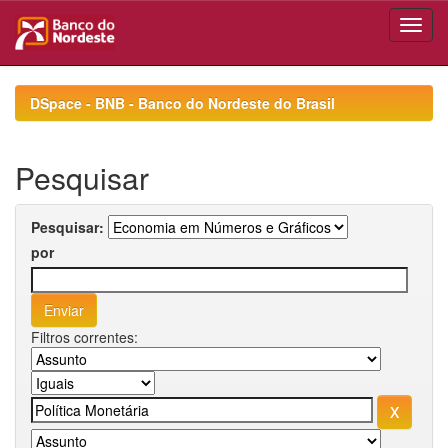
Skip
navigation
DSpace - BNB - Banco do Nordeste do Brasil
Pesquisar
Pesquisar:
por
Filtros correntes: