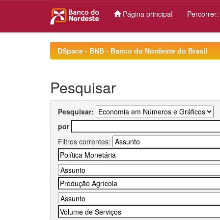
Página principal
Percorrer
Skip
navigation
DSpace - BNB - Banco do Nordeste do Brasil
Pesquisar
Pesquisar:
por
Filtros correntes: