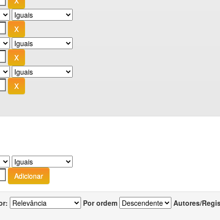
or:
Por ordem
Autores/Regi