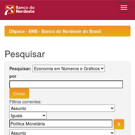
Skip
navigation
DSpace - BNB - Banco do Nordeste do Brasil
Pesquisar
Pesquisar:
por
Filtros correntes: