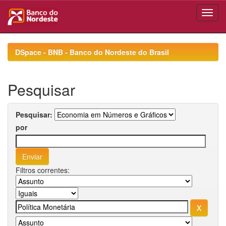
Skip
navigation
DSpace - BNB - Banco do Nordeste do Brasil
Pesquisar
Pesquisar:
por
Filtros correntes: