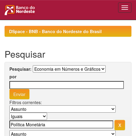
Skip
navigation
DSpace - BNB - Banco do Nordeste do Brasil
Pesquisar
Pesquisar:
por
Filtros correntes: