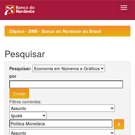
Skip
navigation
DSpace - BNB - Banco do Nordeste do Brasil
Pesquisar
Pesquisar:
por
Filtros correntes: