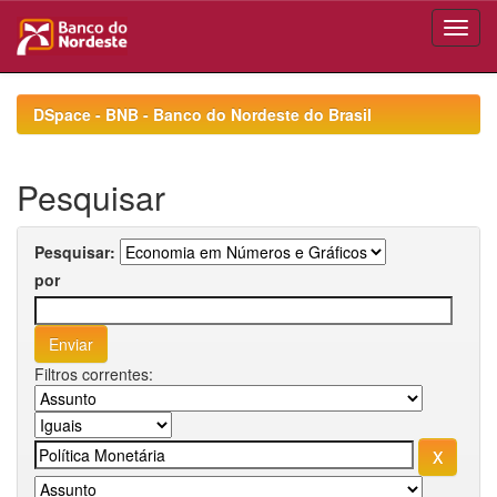
Skip
navigation
DSpace - BNB - Banco do Nordeste do Brasil
Pesquisar
Pesquisar:
por
Filtros correntes: