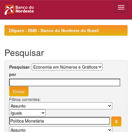
Skip
navigation
DSpace - BNB - Banco do Nordeste do Brasil
Pesquisar
Pesquisar:
por
Filtros correntes: