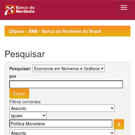
Skip
navigation
DSpace - BNB - Banco do Nordeste do Brasil
Pesquisar
Pesquisar:
por
Filtros correntes: