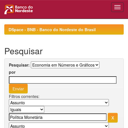
Skip
navigation
DSpace - BNB - Banco do Nordeste do Brasil
Pesquisar
Pesquisar:
por
Filtros correntes: