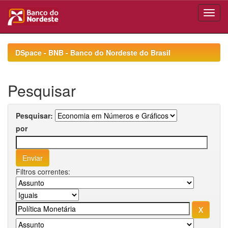
Skip
navigation
DSpace - BNB - Banco do Nordeste do Brasil
Pesquisar
Pesquisar:
por
Filtros correntes: