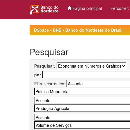
Página principal
Percorrer
Skip
navigation
DSpace - BNB - Banco do Nordeste do Brasil
Pesquisar
Pesquisar:
por
Filtros correntes: