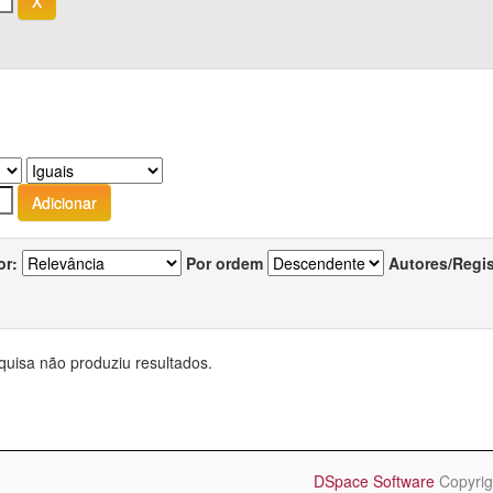
or:
Por ordem
Autores/Regi
quisa não produziu resultados.
DSpace Software
Copyrig