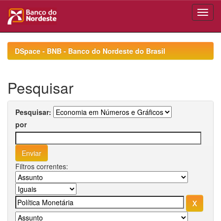
Skip
navigation
DSpace - BNB - Banco do Nordeste do Brasil
Pesquisar
Pesquisar:
por
Filtros correntes: