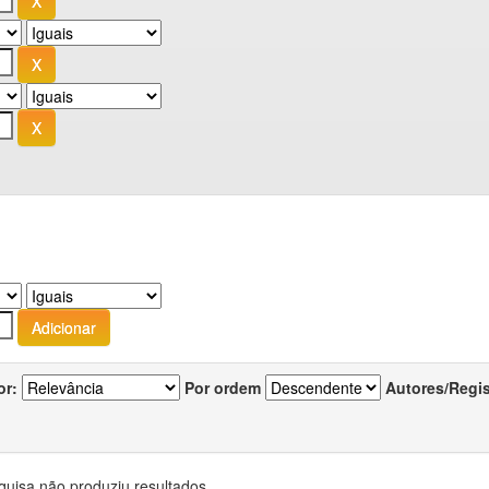
or:
Por ordem
Autores/Regi
quisa não produziu resultados.