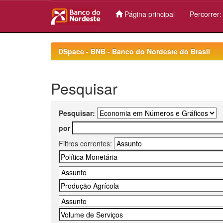
Página principal
Percorrer
Skip
navigation
DSpace - BNB - Banco do Nordeste do Brasil
Pesquisar
Pesquisar:
por
Filtros correntes: