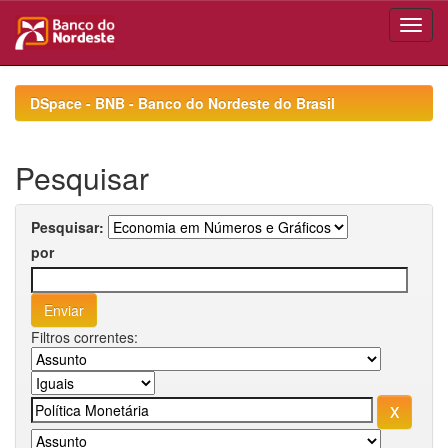
Skip
navigation
DSpace - BNB - Banco do Nordeste do Brasil
Pesquisar
Pesquisar:
por
Filtros correntes: